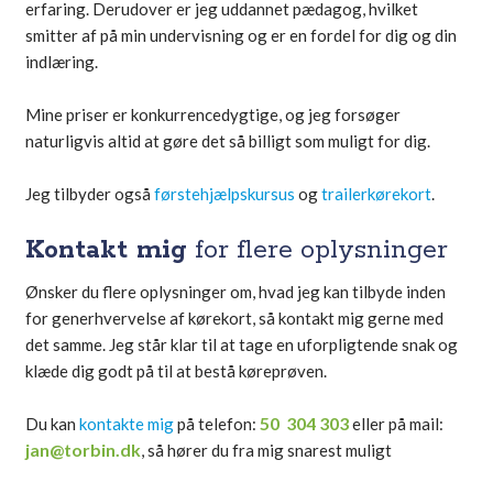
erfaring. Derudover er jeg uddannet pædagog, hvilket
smitter af på min undervisning og er en fordel for dig og din
indlæring.
Mine priser er konkurrencedygtige, og jeg forsøger
naturligvis altid at gøre det så billigt som muligt for dig.
Jeg tilbyder også
førstehjælpskursus
og
trailerkørekort
.
Kontakt mig
for flere oplysninger
Ønsker du flere oplysninger om, hvad jeg kan tilbyde inden
for generhvervelse af kørekort, så kontakt mig gerne med
det samme. Jeg står klar til at tage en uforpligtende snak og
klæde dig godt på til at bestå køreprøven.
50 304 303
Du kan
kontakte mig
på telefon:
eller på mail:
jan@torbin.dk
, så hører du fra mig snarest muligt​​