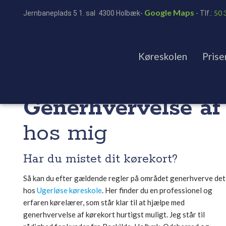
Google Maps
50 
Jernbaneplads 5 1. sal 4300 Holbæk-
- ​Tlf.:
Køreskolen
Prise
Generhvervelse af 
hos mig
Har du mistet dit kørekort?
Så kan du efter gældende regler på området generhverve det
hos
Ugerløse køreskole
. Her finder du en professionel og
erfaren kørelærer, som står klar til at hjælpe med
generhvervelse af kørekort hurtigst muligt. Jeg står til