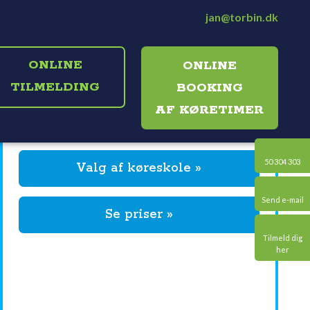
jan@torbin.dk
ONLINE
ONLINE
TILMELDING​
BOOKING
​AF KØRETIMER
50 304 303​
​Valg af køreskole »
Send e-mail​
Se priser »
Tilmeld dig
her​
Kørekort skal tages der hvor du kan
føle dig tryg
Jeg har 30 års erfaring som kørelærer