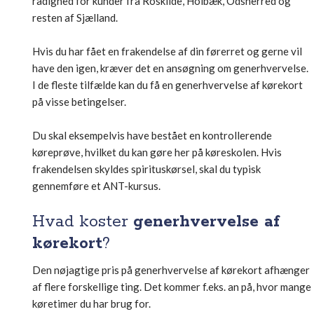
rådighed for kunder fra Roskilde, Holbæk, Odsherred og
resten af Sjælland.
Hvis du har fået en frakendelse af din førerret og gerne vil
have den igen, kræver det en ansøgning om generhvervelse.
I de fleste tilfælde kan du få en generhvervelse af kørekort
på visse betingelser.
Du skal eksempelvis have bestået en kontrollerende
køreprøve, hvilket du kan gøre her på køreskolen. Hvis
frakendelsen skyldes spirituskørsel, skal du typisk
gennemføre et ANT-kursus.
Hvad koster
generhvervelse af
kørekort
?
Den nøjagtige pris på generhvervelse af kørekort afhænger
af flere forskellige ting. Det kommer f.eks. an på, hvor mange
køretimer du har brug for.