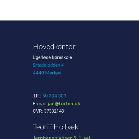
Hovedkontor
Ugerløse køreskole
Smedelodden 4
4440 Mørkøv
50 304 303
Tlf.:
jan@torbin.dk
E-mail:
CVR: 37332143
Teori i Holbæk
Jernbanepladsen 5, 1. sal