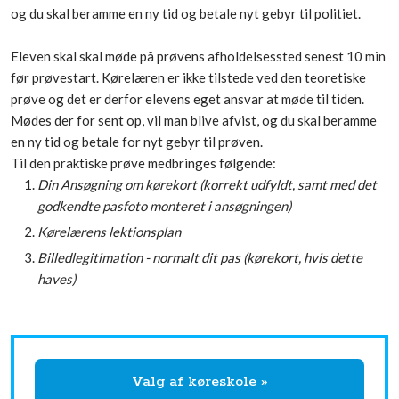
og du skal beramme en ny tid og betale nyt gebyr til politiet.
Eleven skal skal møde på prøvens afholdelsessted senest 10 min
før prøvestart. Kørelæren er ikke tilstede ved den teoretiske
prøve og det er derfor elevens eget ansvar at møde til tiden.
Mødes der for sent op, vil man blive afvist, og du skal beramme
en ny tid og betale for nyt gebyr til prøven.
Til den praktiske prøve medbringes følgende:
Din Ansøgning om kørekort (korrekt udfyldt, samt med det
godkendte pasfoto monteret i ansøgningen)
Kørelærens lektionsplan
Billedlegitimation - normalt dit pas (kørekort, hvis dette
haves)
​Valg af køreskole »