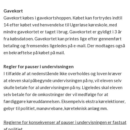
Gavekort
Gavekort købes i gavekortshoppen. Købet kan fortrydes indtil
14 efter købet ved henvendelse til Ugerløse køreskole, med
mindre gavekortet er taget i brug. Gavekortet er gyldigt i 3 år
fra købsdatoen. Gavekortet kan printes lige efter gennemført
betaling og fremsendes ligeledes på e-mail. Der modtages også
en bekræftelse på købet på mail.
Regler for pauser i undervisningen
I tilfælde af at nedenstående ikke overholdes og loven kræver
at eleven skal påbegynde undervisningen på ny, vil eleven selv
skulle betale for al undervisningen på ny. Ligeledes skal eleven
selv betale for de omkostninger der vil medfølge for at
færdiggøre køreuddannelsen. Eksempelvis ekstra kørelektioner,
gebyr til politiet, manøvrebane, køreteknisk anlæg mm.
Reglerne for konsekvenser af pauser i undervisningen er fastsat
af politiet.