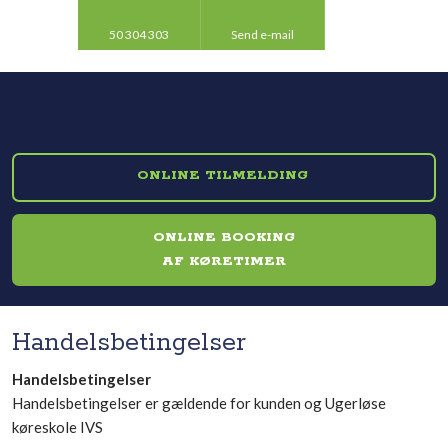
50 304 303​
Send e-mail​
ONLINE TILMELDING​
ONLINE BOOKING
​AF KØRETIMER
​Handelsbetingelser
Handelsbetingelser
Handelsbetingelser er gældende for kunden og Ugerløse
køreskole IVS