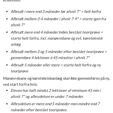
Afbrudt i mere end 3 måneder før afsnit 7* = helt forfra
Afbrudt mellem 3-4 måneder i afsnit 7-9* = starte igen fra
afsnit 7*
Afbrudt mere end 4 måneder
inden
bestået teoriprøve =
starte helt forfra, incl. manøvrebane og evt. køreteknisk
anlæg
Afbrudt mellem 3 og 5 måneder efter bestået teoriprøve =
gennemføre 4 lektioner á 45 minutter i afsnit 7*
Afbrudt 5 måneder eller mere = starte helt forfra og ny
teoriprøve
Manøvrebane og køretekniskanlæg skal ikke gennemføres på ny,
ved start forfra hvis:
Eleven har haft mindst 2 lektioner af minimum 45 min i
afsnit 7* og afbrydelsen er under 7 måneder.
Afbrydelsen er mere end 5 måneder men mindre end 7
måneder efter bestået teoriprøve.