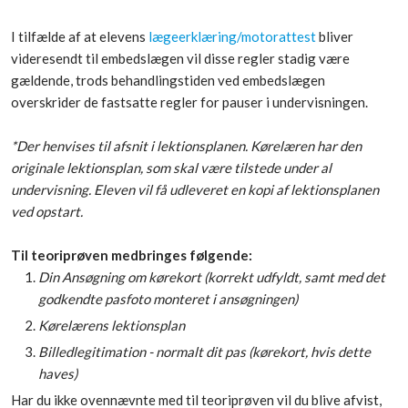
I tilfælde af at elevens
lægeerklæring/motorattest
bliver
videresendt til embedslægen vil disse regler stadig være
gældende, trods behandlingstiden ved embedslægen
overskrider de fastsatte regler for pauser i undervisningen.
*Der henvises til afsnit i lektionsplanen. Kørelæren har den
originale lektionsplan, som skal være tilstede under al
undervisning. Eleven vil få udleveret en kopi af lektionsplanen
ved opstart.
Til teoriprøven medbringes følgende:
Din Ansøgning om kørekort (korrekt udfyldt, samt med det
godkendte pasfoto monteret i ansøgningen)
Kørelærens lektionsplan
Billedlegitimation - normalt dit pas (kørekort, hvis dette
haves)
Har du ikke ovennævnte med til teoriprøven vil du blive afvist,