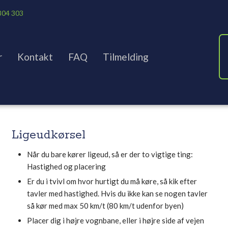
304 303
r
Kontakt
FAQ
Tilmelding
Ligeudkørsel
Når du bare kører ligeud, så er der to vigtige ting:
Hastighed og placering
Er du i tvivl om hvor hurtigt du må køre, så kik efter
tavler med hastighed. Hvis du ikke kan se nogen tavler
så kør med max 50 km/t (80 km/t udenfor byen)
Placer dig i højre vognbane, eller i højre side af vejen