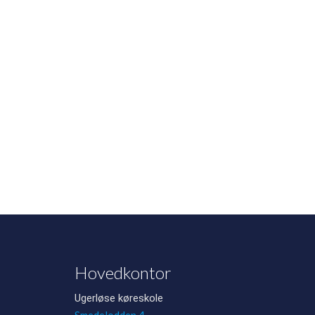
Hovedkontor
Ugerløse køreskole
Smedelodden 4