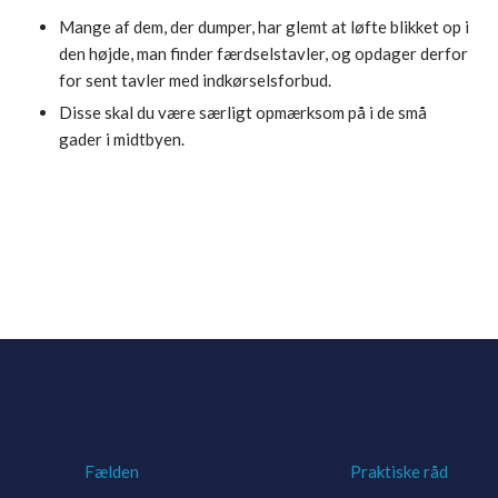
​Mange af dem, der dumper, har glemt at løfte blikket op i
den højde, man finder færdselstavler, og opdager derfor
for sent tavler med indkørselsforbud.
Disse skal du være særligt opmærksom på i de små
gader i midtbyen.
Fælden
Praktiske råd