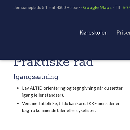
Google Maps
50 
Jernbaneplads 5 1. sal 4300 Holbæk-
- ​Tlf.:
Køreskolen
Prise
​Praktiske råd
Igangsætning
Lav ALTID orientering og tegngivning når du sætter
igang (eller standser).
Vent med at blinke, til du kan køre. IKKE mens der er
bagfra kommende biler eller cykelister.