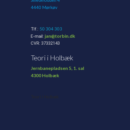
4440 Mørkøv
50 304 303
Tlf.:
jan@torbin.dk
E-mail:
CVR: 37332143
Teori i Holbæk
Jernbanepladsen 5, 1. sal
​4300 Holbæk
Teori i Holbæk