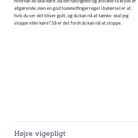
hvornår du skal køre, da din hastighed og afstand til kryds er
afgørende, men en god tommelfingerregel i bykørsel er at,
hvis du ser det bliver gult, og du kan nå at tænke: skal jeg
stoppe eller køre? Så er det fordi du kan nå at stoppe.​
Højre vigepligt​