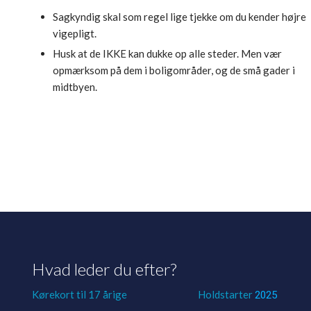
​Sagkyndig skal som regel lige tjekke om du kender højre
vigepligt.
Husk at de IKKE kan dukke op alle steder. Men vær
opmærksom på dem i boligområder, og de små gader i
midtbyen.
Hvad leder du efter?
Kørekort til 17 årige
Holdstarter
2025