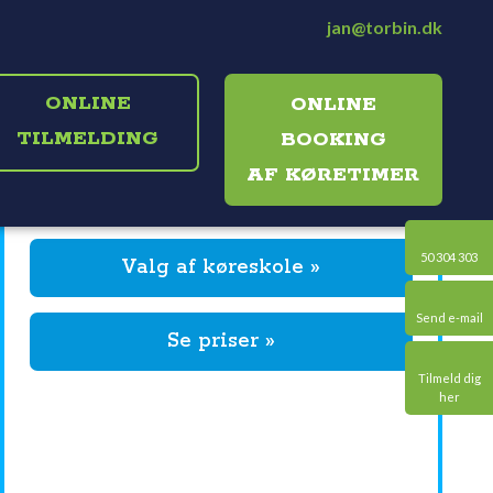
jan@torbin.dk
ONLINE
ONLINE
TILMELDING​
BOOKING
​AF KØRETIMER
50 304 303​
​Valg af køreskole »
Send e-mail​
Se priser »
Tilmeld dig
her​
Kørekort skal tages der hvor du kan
føle dig tryg
Jeg har 30 års erfaring som kørelærer