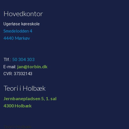
Hovedkontor
Ugerløse køreskole
Smedelodden 4
4440 Mørkøv
50 304 303
Tlf.:
jan@torbin.dk
E-mail:
CVR: 37332143
Teori i Holbæk
Jernbanepladsen 5, 1. sal
​4300 Holbæk
Teori i Holbæk