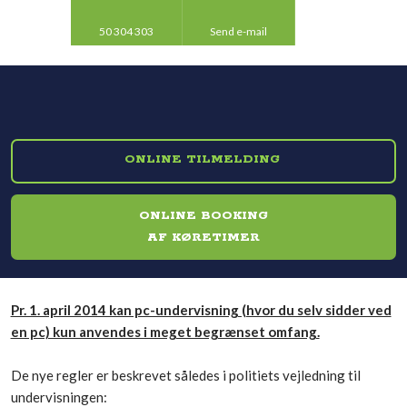
50 304 303​
Send e-mail​
ONLINE TILMELDING​
ONLINE BOOKING
​AF KØRETIMER
Pr. 1. april 2014 kan pc-undervisning (hvor du selv sidder ved
en pc) kun anvendes i meget begrænset omfang.
De nye regler er beskrevet således i politiets vejledning til
undervisningen: