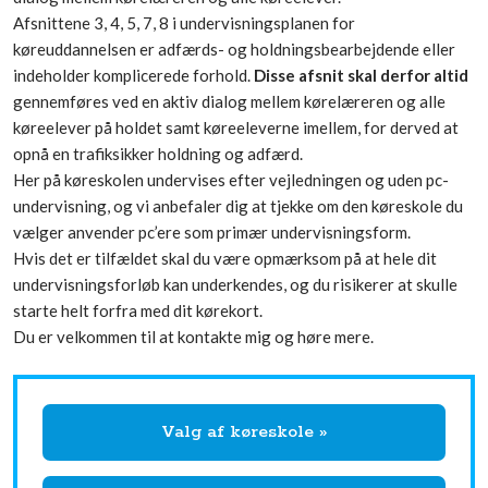
Afsnittene 3, 4, 5, 7, 8 i undervisningsplanen for
køreuddannelsen er adfærds- og holdningsbearbejdende eller
indeholder komplicerede forhold.
Disse afsnit skal derfor altid
gennemføres ved en aktiv dialog mellem kørelæreren og alle
køreelever på holdet samt køreeleverne imellem, for derved at
opnå en trafiksikker holdning og adfærd.
Her på køreskolen undervises efter vejledningen og uden pc-
undervisning, og vi anbefaler dig at tjekke om den køreskole du
vælger anvender pc’ere som primær undervisningsform.
Hvis det er tilfældet skal du være opmærksom på at hele dit
undervisningsforløb kan underkendes, og du risikerer at skulle
starte helt forfra med dit kørekort.
Du er velkommen til at kontakte mig og høre mere.​
​Valg af køreskole »