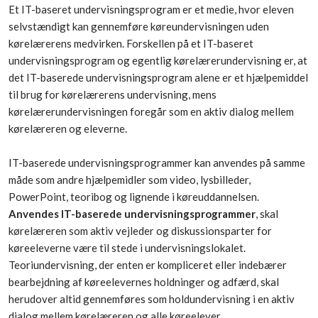
Et IT-baseret undervisningsprogram er et medie, hvor eleven
selvstændigt kan gennemføre køreundervisningen uden
kørelærerens medvirken. Forskellen på et IT-baseret
undervisningsprogram og egentlig kørelærerundervisning er, at
det IT-baserede undervisningsprogram alene er et hjælpemiddel
til brug for kørelærerens undervisning, mens
kørelærerundervisningen foregår som en aktiv dialog mellem
kørelæreren og eleverne.
IT-baserede undervisningsprogrammer kan anvendes på samme
måde som andre hjælpemidler som video, lysbilleder,
PowerPoint, teoribog og lignende i køreuddannelsen.
Anvendes IT-baserede undervisningsprogrammer
, skal
kørelæreren som aktiv vejleder og diskussionsparter for
køreeleverne være til stede i undervisningslokalet.
Teoriundervisning, der enten er kompliceret eller indebærer
bearbejdning af køreelevernes holdninger og adfærd, skal
herudover altid gennemføres som holdundervisning i en aktiv
dialog mellem kørelæreren og alle køreelever.