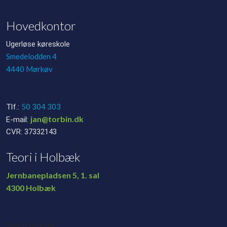
Hovedkontor
Ugerløse køreskole
Smedelodden 4
4440 Mørkøv
50 304 303
Tlf.:
jan@torbin.dk
E-mail:
CVR: 37332143
Teori i Holbæk
Jernbanepladsen 5, 1. sal
​4300 Holbæk
Teori i Holbæk